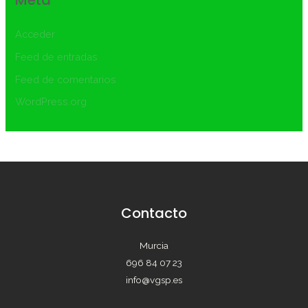
Meta
Acceder
Feed de entradas
Feed de comentarios
WordPress.org
Contacto
Murcia
696 84 07 23
info@vgsp.es