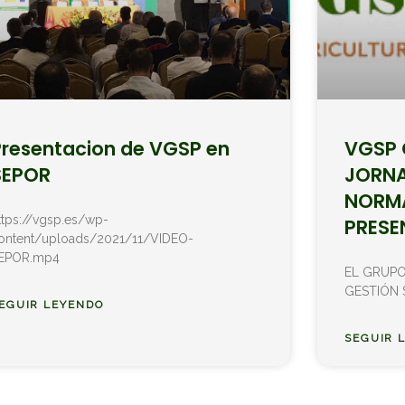
Presentacion de VGSP en
VGSP 
SEPOR
JORNA
NORMA
ttps://vgsp.es/wp-
PRESE
ontent/uploads/2021/11/VIDEO-
EPOR.mp4
EL GRUPO
GESTIÓN 
EGUIR LEYENDO
SEGUIR 