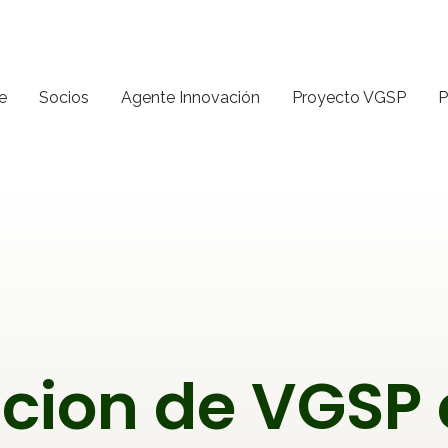
e
Socios
Agente Innovación
Proyecto VGSP
P
cion de VGSP