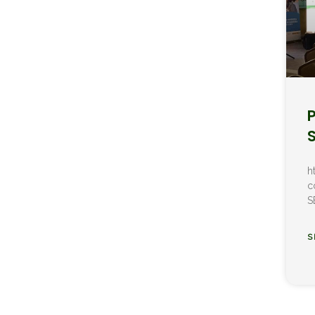
h
c
S
S